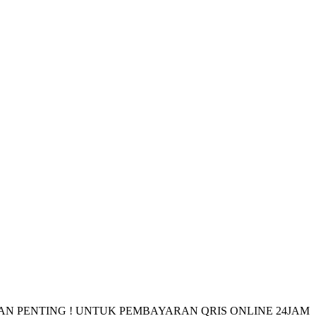
N PENTING ! UNTUK PEMBAYARAN QRIS ONLINE 24JAM