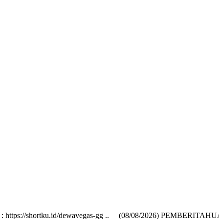
: https://shortku.id/dewavegas-gg ..
(08/08/2026)
PEMBERITAHUA