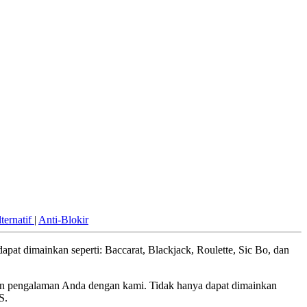
ternatif
|
Anti-Blokir
apat dimainkan seperti: Baccarat, Blackjack, Roulette, Sic Bo, dan
an pengalaman Anda dengan kami. Tidak hanya dapat dimainkan
S.