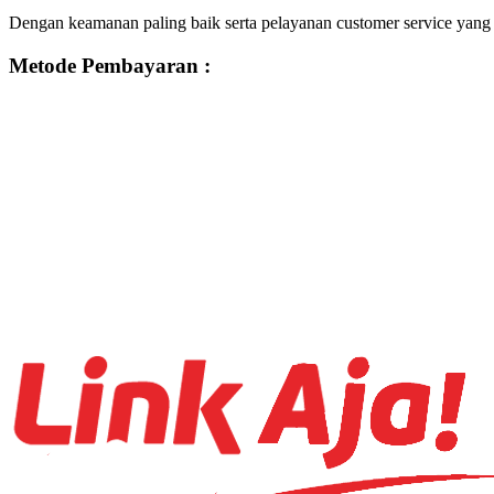
Dengan keamanan paling baik serta pelayanan customer service yang
Metode Pembayaran :