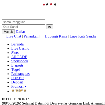
Daftar
Masuk
Live Chat
|
Penarikan
|
Hubungi Kami
|
Lupa Kata Sandi?
Beranda
Live Casino
Slots
ARCADE
Sportsbook
E-sports
Togel
Bolatangkas
POKER
Deposit
Promosi
INFO TERKINI :
(08/08/2026)
Selamat Datang di Dewavegas Gunakan Link Alternatif 