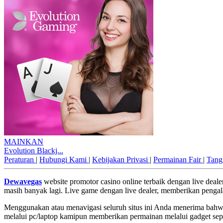
MAINKAN
Evolution Blackj...
Peraturan
|
Hubungi Kami
|
Kebijakan Privasi
|
Permainan Fair
|
Tang
Dewavegas
website promotor casino online terbaik dengan live deal
masih banyak lagi. Live game dengan live dealer, memberikan penga
Menggunakan atau menavigasi seluruh situs ini Anda menerima bah
melalui pc/laptop kamipun memberikan permainan melalui gadget s