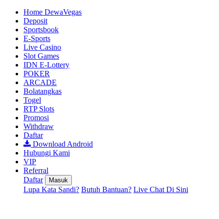
Home DewaVegas
Deposit
Sportsbook
E-Sports
Live Casino
Slot Games
IDN E-Lottery
POKER
ARCADE
Bolatangkas
Togel
RTP Slots
Promosi
Withdraw
Daftar
Download Android
Hubungi Kami
VIP
Referral
Daftar
Masuk
Lupa Kata Sandi?
Butuh Bantuan?
Live Chat Di Sini